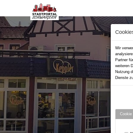
Cookie
Wir verwen
analysier
Partner fü
weiteren D
Nutzung d
Dienste zu
Cookie 