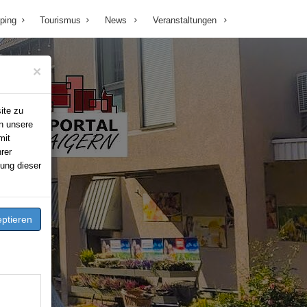
ping
Tourismus
News
Veranstaltungen
×
ite zu
n unsere
mit
rer
ung dieser