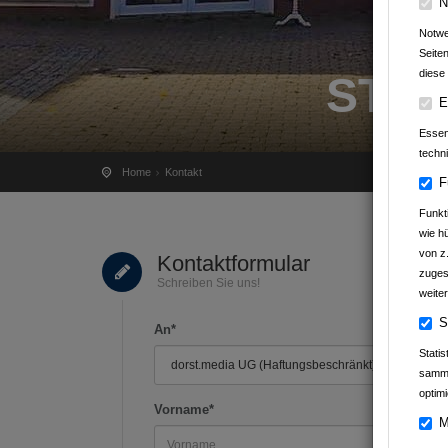
N
Notwe
Seite
diese 
STA
E
Essenz
techn
Home
Kontakt
F
Funkt
wie h
von z
Kontaktformular
zuges
Schreiben Sie uns!
weiter
S
An*
Stati
samme
optimi
Vorname*
M