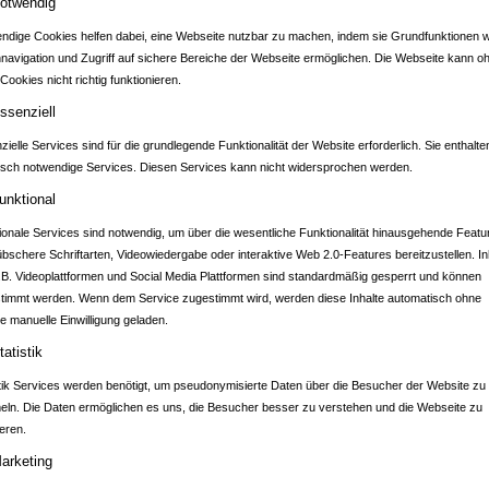
otwendig
ndige Cookies helfen dabei, eine Webseite nutzbar zu machen, indem sie Grundfunktionen w
nnavigation und Zugriff auf sichere Bereiche der Webseite ermöglichen. Die Webseite kann o
Cookies nicht richtig funktionieren.
DTPORTAL SCHWAI
ssenziell
ielle Services sind für die grundlegende Funktionalität der Website erforderlich. Sie enthalte
isch notwendige Services. Diesen Services kann nicht widersprochen werden.
unktional
ionale Services sind notwendig, um über die wesentliche Funktionalität hinausgehende Featu
übschere Schriftarten, Videowiedergabe oder interaktive Web 2.0-Features bereitzustellen. In
.B. Videoplattformen und Social Media Plattformen sind standardmäßig gesperrt und können
timmt werden. Wenn dem Service zugestimmt wird, werden diese Inhalte automatisch ohne
e manuelle Einwilligung geladen.
tatistik
stik Services werden benötigt, um pseudonymisierte Daten über die Besucher der Website zu
ln. Die Daten ermöglichen es uns, die Besucher besser zu verstehen und die Webseite zu
eren.
Name*
arketing