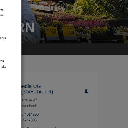
ie
hne
GERN
n nur
res
halte
dorst.media UG
(haftungsbeschränkt)
Raiffeisenstraße 47
74193
Massenbach
07138 / 4014200
0160 / 4747306