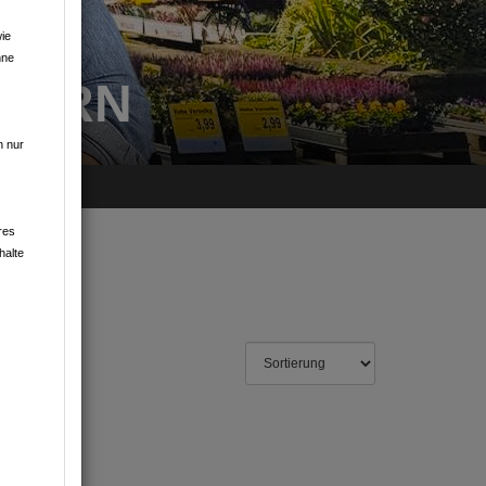
ie
hne
GERN
n nur
res
halte