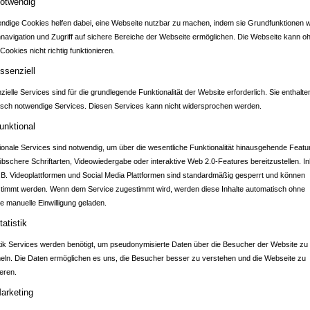
otwendig
ndige Cookies helfen dabei, eine Webseite nutzbar zu machen, indem sie Grundfunktionen w
nnavigation und Zugriff auf sichere Bereiche der Webseite ermöglichen. Die Webseite kann o
Cookies nicht richtig funktionieren.
DTPORTAL SCHWAI
ssenziell
ielle Services sind für die grundlegende Funktionalität der Website erforderlich. Sie enthalte
isch notwendige Services. Diesen Services kann nicht widersprochen werden.
unktional
ionale Services sind notwendig, um über die wesentliche Funktionalität hinausgehende Featu
übschere Schriftarten, Videowiedergabe oder interaktive Web 2.0-Features bereitzustellen. In
.B. Videoplattformen und Social Media Plattformen sind standardmäßig gesperrt und können
CAMPING
timmt werden. Wenn dem Service zugestimmt wird, werden diese Inhalte automatisch ohne
e manuelle Einwilligung geladen.
tatistik
würdigkeiten
stik Services werden benötigt, um pseudonymisierte Daten über die Besucher der Website zu
ln. Die Daten ermöglichen es uns, die Besucher besser zu verstehen und die Webseite zu
eren.
arketing