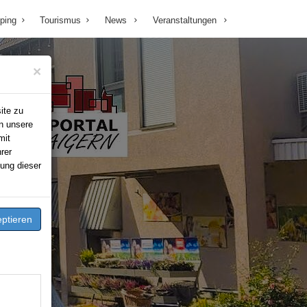
ping
Tourismus
News
Veranstaltungen
×
ite zu
n unsere
mit
rer
ung dieser