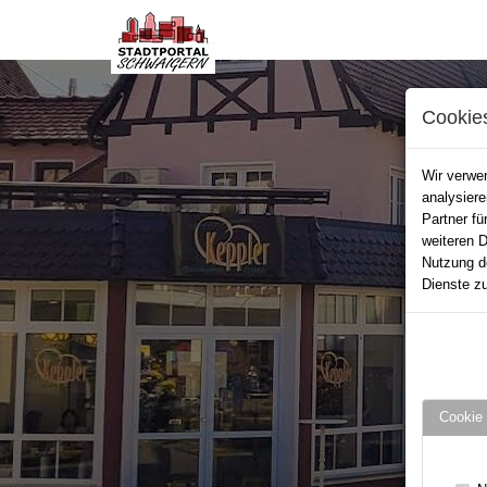
Cookie
Wir verwen
analysier
Partner fü
weiteren D
Nutzung d
Dienste zu
Cookie 