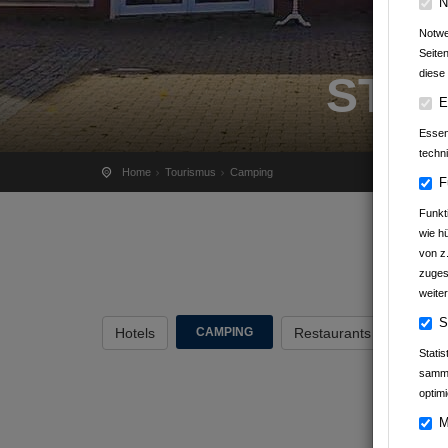
N
Notwe
Seite
diese 
STA
E
Essenz
techn
Home
Tourismus
Camping
F
Funkt
wie h
von z
zuges
weiter
S
Hotels
Restaurants
Sehens
CAMPING
Stati
samme
optimi
M