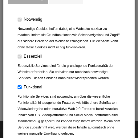
17:30 Uhr
bis
26.12.2025
Notwendig
Notwendige Cookies helfen dabei, eine Webseite nutzbar zu
Von
Herzogskelter Hotel & Restaurant
machen, indem sie Grundfunktionen wie Seitennavigation und Zugriff
auf sichere Bereiche der Webseite ermöglichen. Die Webseite kann
ohne diese Cookies nicht richtig funktionieren.
TRADITIONELLES
Essenziell
GÄNSEMAHL
Essenzielle Services sind für die grundlegende Funktionalität der
Website erforderlich. Sie enthalten nur technisch notwendige
Services. Diesen Services kann nicht widersprochen werden.
ZURÜCK
Funktional
Funktionale Services sind notwendig, um über die wesentliche
Funktionalität hinausgehende Features wie hübschere Schriftarten,
Videowiedergabe oder interaktive Web 2.0-Features bereitzustellen.
Inhalte von z.B. Videoplattformen und Social Media Plattformen sind
standardmäßig gesperrt und können zugestimmt werden. Wenn dem
Service zugestimmt wird, werden diese Inhalte automatisch ohne
2026 © by
dorst.media UG (Haftungsbeschränkt)
|
Datenschutz
|
weitere manuelle Einwilligung geladen.