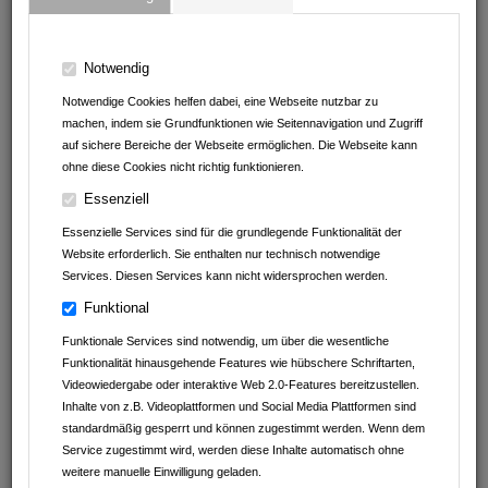
17438
Wolgast75031 Eppingen
Baden-Württemberg
Deutschland
Notwendig
07138 / 8159 44
Notwendige Cookies helfen dabei, eine Webseite nutzbar zu
tayfun.sen@signal-iduna.net
machen, indem sie Grundfunktionen wie Seitennavigation und Zugriff
auf sichere Bereiche der Webseite ermöglichen. Die Webseite kann
ohne diese Cookies nicht richtig funktionieren.
Essenziell
Ansprechpartner
Essenzielle Services sind für die grundlegende Funktionalität der
Tayfun Sen
Website erforderlich. Sie enthalten nur technisch notwendige
Services. Diesen Services kann nicht widersprochen werden.
Funktional
Funktionale Services sind notwendig, um über die wesentliche
Funktionalität hinausgehende Features wie hübschere Schriftarten,
Videowiedergabe oder interaktive Web 2.0-Features bereitzustellen.
Inhalte von z.B. Videoplattformen und Social Media Plattformen sind
standardmäßig gesperrt und können zugestimmt werden. Wenn dem
Service zugestimmt wird, werden diese Inhalte automatisch ohne
weitere manuelle Einwilligung geladen.