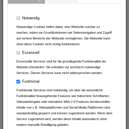
B. Wilhelm Schwab Raumausstatter-Meisterbetrieb
Andrea Erath - Seven Sundays Schlafsysteme
Notwendig
Notwendige Cookies helfen dabei, eine Webseite nutzbar zu
La Kiosk
machen, indem sie Grundfunktionen wie Seitennavigation und Zugriff
auf sichere Bereiche der Webseite ermöglichen. Die Webseite kann
Outdoor Outlet
ohne diese Cookies nicht richtig funktionieren.
Essenziell
Kartoffelhof Schmälzle
Essenzielle Services sind für die grundlegende Funktionalität der
Leintalzoo Schwaigern
Website erforderlich. Sie enthalten nur technisch notwendige
Services. Diesen Services kann nicht widersprochen werden.
Funktional
Geschrieben am
29.04.2018
von
Leintalzoo Schwaigern
Funktionale Services sind notwendig, um über die wesentliche
Funktionalität hinausgehende Features wie hübschere Schriftarten,
MANTRAILING IM
Videowiedergabe oder interaktive Web 2.0-Features bereitzustellen.
TIERPARK
Inhalte von z.B. Videoplattformen und Social Media Plattformen sind
standardmäßig gesperrt und können zugestimmt werden. Wenn dem
Service zugestimmt wird, werden diese Inhalte automatisch ohne
Eine Gruppe des K-9 Suchhunde Kraichgau trainiert im Leintalzoo
weitere manuelle Einwilligung geladen.
ab 10 Uhr die Personensuche. Keine Angst, die Hunde sind die