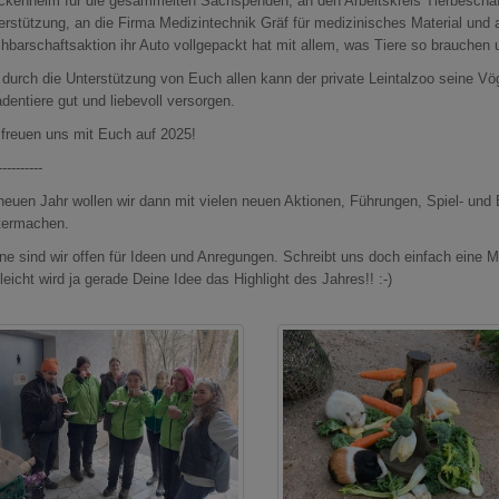
ckenheim für die gesammelten Sachspenden, an den Arbeitskreis Tierbeschäfti
erstützung, an die Firma Medizintechnik Gräf für medizinisches Material und a
hbarschaftsaktion ihr Auto vollgepackt hat mit allem, was Tiere so brauchen 
 durch die Unterstützung von Euch allen kann der private Leintalzoo seine Vöge
dentiere gut und liebevoll versorgen.
 freuen uns mit Euch auf 2025!
----------
neuen Jahr wollen wir dann mit vielen neuen Aktionen, Führungen, Spiel- und 
termachen.
ne sind wir offen für Ideen und Anregungen. Schreibt uns doch einfach eine M
leicht wird ja gerade Deine Idee das Highlight des Jahres!! :-)