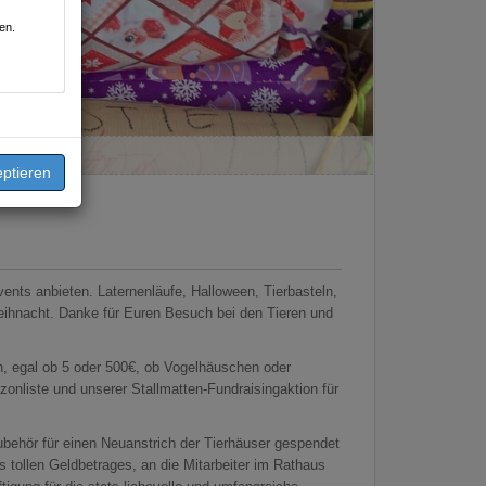
en.
vents anbieten. Laternenläufe, Halloween, Tierbasteln,
eihnacht. Danke für Euren Besuch bei den Tieren und
, egal ob 5 oder 500€, ob Vogelhäuschen oder
onliste und unserer Stallmatten-Fundraisingaktion für
behör für einen Neuanstrich der Tierhäuser gespendet
ollen Geldbetrages, an die Mitarbeiter im Rathaus