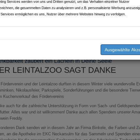
ting Services werden von uns und Dritten genutzt, um das Verhalten einzelner Nutzer
zeichnen, die gesammelten Daten zu analysieren und z.B. personalisierte Werbung anzuzeig
 Services ermöglichen es uns, Nutzer über mehrere Websites hinweg zu verfolgen.
chrieben am
29.12.2024
von
Leintalzoo Schwaigern
nkbarkeit zaubert ein Lächeln in Deine Seele
ER LEINTALZOO SAGT DANKE
 Förderverein und der Leintalzoo durften in diesem Winter viele wundervolle E
minken, Nikolausfeier, Parkspiele, Sonderführungen und die besondere Tierw
m Kuchenverkauf des Fördervereins
ke auch für die zahlreiche Unterstützung in Form von Sach- und Geldspenden
rfutter. Alles war und ist willkommen! Danke auch allen Spendern unserer Amaz
wein Freddy.
onderen Dank senden wir in diesem Jahr an Firma Binkele, die Farben und Zu
en, an die Apotheke im EKC Neckarsulm für das Sammeln und Spenden eines t