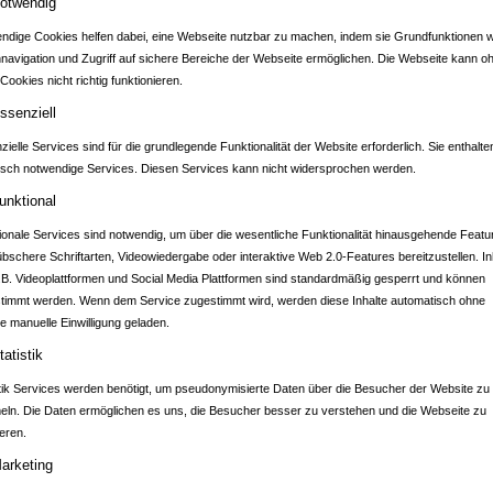
otwendig
ndige Cookies helfen dabei, eine Webseite nutzbar zu machen, indem sie Grundfunktionen w
nnavigation und Zugriff auf sichere Bereiche der Webseite ermöglichen. Die Webseite kann o
Cookies nicht richtig funktionieren.
DTPORTAL SCHWAI
ssenziell
ielle Services sind für die grundlegende Funktionalität der Website erforderlich. Sie enthalte
isch notwendige Services. Diesen Services kann nicht widersprochen werden.
unktional
ionale Services sind notwendig, um über die wesentliche Funktionalität hinausgehende Featu
übschere Schriftarten, Videowiedergabe oder interaktive Web 2.0-Features bereitzustellen. In
.B. Videoplattformen und Social Media Plattformen sind standardmäßig gesperrt und können
timmt werden. Wenn dem Service zugestimmt wird, werden diese Inhalte automatisch ohne
e manuelle Einwilligung geladen.
tatistik
stik Services werden benötigt, um pseudonymisierte Daten über die Besucher der Website zu
ln. Die Daten ermöglichen es uns, die Besucher besser zu verstehen und die Webseite zu
eren.
arketing