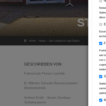
N
Notwe
Seite
diese 
STA
E
Essenz
techn
Home
News
Der Leintalzoo sagt Danke
F
Funkt
wie h
von z
GESCHRIEBEN VON
zuges
weiter
Fahrschule Florian Leichtle
S
B. Wilhelm Schwab Raumausstatter-
Stati
Meisterbetrieb
samme
optimi
Andrea Erath - Seven Sundays
M
Schlafsysteme