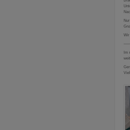
Bra
Unt
Nac
Nur
Gna
Wir
-----
Im 
wei
Ger
Viel