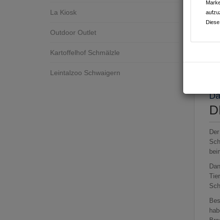
Marke
La Kiosk
aufzu
Diese
Outdoor Outlet
Kartoffelhof Schmälzle
Ges
Leintalzoo Schwaigern
Da
D
Der
Sch
bei
Dan
Tie
Sch
Bes
hab