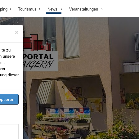
ping
Tourismus
News
Veranstaltungen
×
ite zu
n unsere
mit
rer
ung dieser