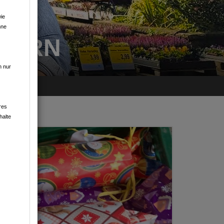
ie
hne
GERN
n nur
res
halte