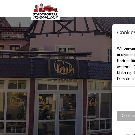
Cookie
Wir verwen
analysier
Partner fü
weiteren D
Nutzung d
Dienste zu
Cookie 