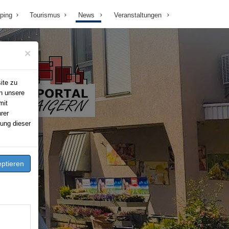
ping
Tourismus
News
Veranstaltungen
×
ite zu
n unsere
mit
rer
ung dieser