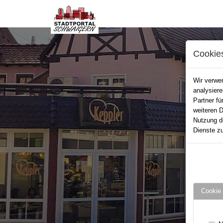
Cookie
Wir verwen
analysier
Partner fü
weiteren D
Nutzung d
Dienste zu
Cookie 