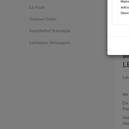
Marke
La Kiosk
aufzu
Diese
Outdoor Outlet
Kartoffelhof Schmälzle
Ges
Leintalzoo Schwaigern
Be
L
Las
Wir
Ein
Fre
Und
Ges