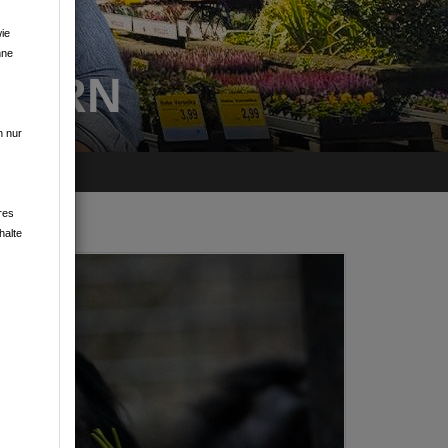
ie
hne
GERN
n nur
res
halte