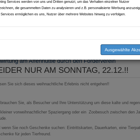
ting Services werden von uns und Dritten genutzt, um das Verhalten einzelner Nutzer
zeichnen, die gesammelten Daten zu analysieren und z.B. personalisierte Werbung anzuzeig
 Services ermöglichen es uns, Nutzer über mehrere Websites hinweg zu verfolgen.
chrieben am
19.12.2024
von
Leintalzoo Schwaigern
wirtung am Affenhüttle durch den Förderverein
EIDER NUR AM SONNTAG, 22.12.!!
sen Sie sich dieses weihnachtliche Erlebnis nicht entgehen!!
 brauchen Sie, als Besucher und Ihre Unterstützung um diese kalte und regenr
 kleiner vorweihnachtlicher Spaziergang oder ein Zoobesuch zwischen den Ja
ude.
 wenn Sie noch Geschenke suchen: Eintrittskarten, Dauerkarten, eine Tierpat
chenke für jeden Tierfreund.