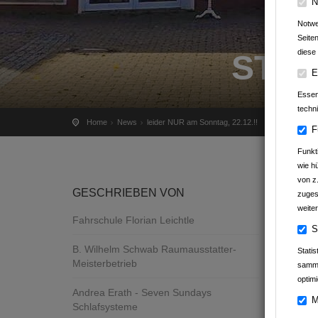
N
Notwe
Seite
diese 
STA
E
Essenz
techn
Home
News
leider NUR am Sonntag, 22.12.!!
F
Funkt
wie h
von z
GESCHRIEBEN VON
zuges
weiter
Fahrschule Florian Leichtle
S
B. Wilhelm Schwab Raumausstatter-
Stati
Meisterbetrieb
samme
optimi
Andrea Erath - Seven Sundays
M
Schlafsysteme