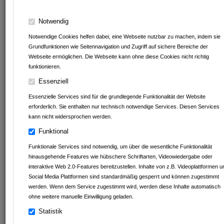
Notwendig
STELLENANGEBOTE VON
Notwendige Cookies helfen dabei, eine Webseite nutzbar zu machen, indem sie
Grundfunktionen wie Seitennavigation und Zugriff auf sichere Bereiche der
Gasthaus Linde
Webseite ermöglichen. Die Webseite kann ohne diese Cookies nicht richtig
funktionieren.
ATC Armoloy Technology Coatings GmbH & Co.KG
Essenziell
BAUMGÄRTNER & SCHULZ METALLBAU GmbH
Essenzielle Services sind für die grundlegende Funktionalität der Website
erforderlich. Sie enthalten nur technisch notwendige Services. Diesen Services
Müller Reisen
kann nicht widersprochen werden.
Autohaus Schwarz GmbH&Co.KG
Funktional
Funktionale Services sind notwendig, um über die wesentliche Funktionalität
Beck GmbH
hinausgehende Features wie hübschere Schriftarten, Videowiedergabe oder
interaktive Web 2.0-Features bereitzustellen. Inhalte von z.B. Videoplattformen u
Klein Tortechnik Service
Social Media Plattformen sind standardmäßig gesperrt und können zugestimmt
werden. Wenn dem Service zugestimmt wird, werden diese Inhalte automatisch
Bäckerei Kipp GmbH
ohne weitere manuelle Einwilligung geladen.
Statistik