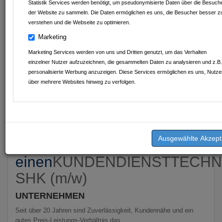
Statistik Services werden benötigt, um pseudonymisierte Daten über die Besuch
der Website zu sammeln. Die Daten ermöglichen es uns, die Besucher besser z
verstehen und die Webseite zu optimieren.
Marketing
Marketing Services werden von uns und Dritten genutzt, um das Verhalten
einzelner Nutzer aufzuzeichnen, die gesammelten Daten zu analysieren und z.B.
personalisierte Werbung anzuzeigen. Diese Services ermöglichen es uns, Nutze
über mehrere Websites hinweg zu verfolgen.
Geschrieben am
30.03.2025
von
Beck GmbH
Zur Verstärkung unseres
Teams suchen wir
einen
KUNDENDIENSTTECHN
SHK (m/w)
UNTERNEHMEN
Seit über 20 Jahren sind Zuverlässigkeit, Kundennähe und ein
gutes Preis-Leistungs-Verhältnis das